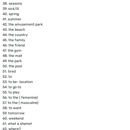
38.
seasons
39.
sick/ill
40.
spring
41.
summer
42.
the amusement park
43.
the beach
44.
the country
45.
the family
46.
the friend
47.
the gym
48.
the mall
49.
the park
50.
the pool
51.
tired
52.
to
53.
to be- location
54.
to go to
55.
to play
56.
to the ( femenine)
57.
to the ( masculine)
58.
to want
59.
tomorrow
60.
weekend
61.
what a shame!
62.
where?