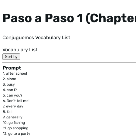
Paso a Paso 1 (Chapte
Conjuguemos Vocabulary List
Vocabulary List
Sort by
Prompt
1.
after school
2.
alone
3.
busy
4.
can I?
5.
can you?
6.
Don't tell me!
7.
every day
8.
fall
9.
generally
10.
go fishing
11.
go shopping
12.
go to a party