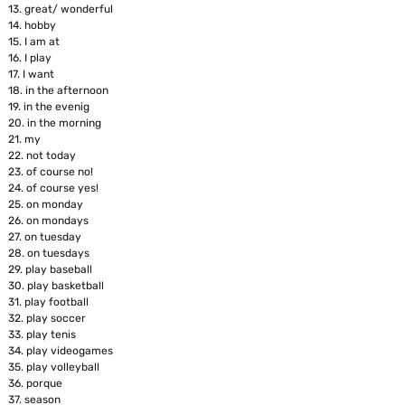
13.
great/ wonderful
14.
hobby
15.
I am at
16.
I play
17.
I want
18.
in the afternoon
19.
in the evenig
20.
in the morning
21.
my
22.
not today
23.
of course no!
24.
of course yes!
25.
on monday
26.
on mondays
27.
on tuesday
28.
on tuesdays
29.
play baseball
30.
play basketball
31.
play football
32.
play soccer
33.
play tenis
34.
play videogames
35.
play volleyball
36.
porque
37.
season