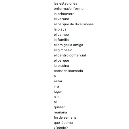
las estaciones
enferma/enfermo
la primavera
el verano
el parque de diversiones
la playa
el campo
la familia
el amigo/la amiga
el gimnasio
el centro comercial
el parque
la piscina
cansada/cansado
a
estar
ir a
jugar
a la
al
querer
mañana
fin de semana
qué lástima
¿Dónde?