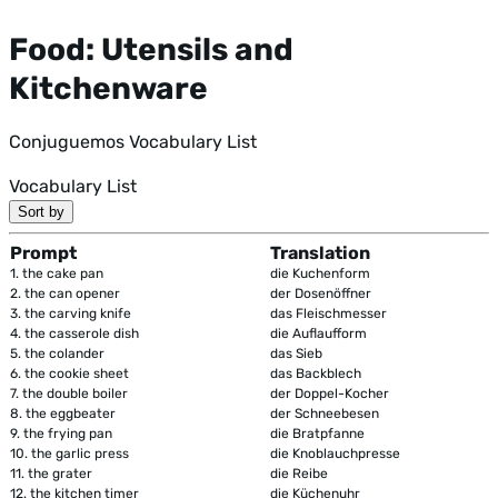
Food: Utensils and
Kitchenware
Conjuguemos Vocabulary List
Vocabulary List
Sort by
Prompt
Translation
1.
the cake pan
die Kuchenform
2.
the can opener
der Dosenöffner
3.
the carving knife
das Fleischmesser
4.
the casserole dish
die Auflaufform
5.
the colander
das Sieb
6.
the cookie sheet
das Backblech
7.
the double boiler
der Doppel-Kocher
8.
the eggbeater
der Schneebesen
9.
the frying pan
die Bratpfanne
10.
the garlic press
die Knoblauchpresse
11.
the grater
die Reibe
12.
the kitchen timer
die Küchenuhr