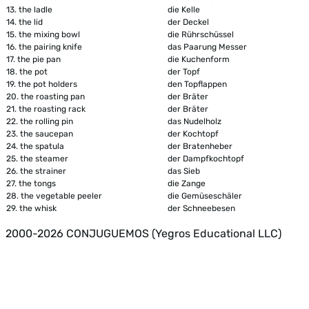
13.
the ladle
die Kelle
14.
the lid
der Deckel
15.
the mixing bowl
die Rührschüssel
16.
the pairing knife
das Paarung Messer
17.
the pie pan
die Kuchenform
18.
the pot
der Topf
19.
the pot holders
den Topflappen
20.
the roasting pan
der Bräter
21.
the roasting rack
der Bräter
22.
the rolling pin
das Nudelholz
23.
the saucepan
der Kochtopf
24.
the spatula
der Bratenheber
25.
the steamer
der Dampfkochtopf
26.
the strainer
das Sieb
27.
the tongs
die Zange
28.
the vegetable peeler
die Gemüseschäler
29.
the whisk
der Schneebesen
2000-2026 CONJUGUEMOS (Yegros Educational LLC)