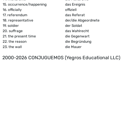
15.
occurrence/happening
das Ereignis
16.
officially
offiziell
17.
referendum
das Referat
18.
representative
der/die Abgeordnete
19.
soldier
der Soldat
20.
suffrage
das Wahlrecht
21.
the present time
die Gegenwart
22.
the reason
die Begründung
23.
the wall
die Mauer
2000-2026 CONJUGUEMOS (Yegros Educational LLC)