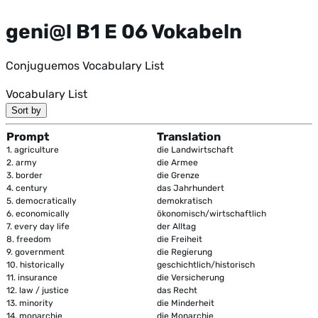
geni@l B1 E 06 Vokabeln
Conjuguemos Vocabulary List
Vocabulary List
Sort by
Prompt
Translation
1.
agriculture
die Landwirtschaft
2.
army
die Armee
3.
border
die Grenze
4.
century
das Jahrhundert
5.
democratically
demokratisch
6.
economically
ökonomisch/wirtschaftlich
7.
every day life
der Alltag
8.
freedom
die Freiheit
9.
government
die Regierung
10.
historically
geschichtlich/historisch
11.
insurance
die Versicherung
12.
law / justice
das Recht
13.
minority
die Minderheit
14.
monarchie
die Monarchie