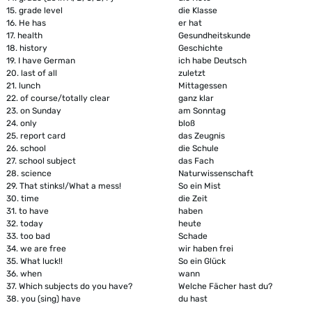
15.
grade level
die Klasse
16.
He has
er hat
17.
health
Gesundheitskunde
18.
history
Geschichte
19.
I have German
ich habe Deutsch
20.
last of all
zuletzt
21.
lunch
Mittagessen
22.
of course/totally clear
ganz klar
23.
on Sunday
am Sonntag
24.
only
bloß
25.
report card
das Zeugnis
26.
school
die Schule
27.
school subject
das Fach
28.
science
Naturwissenschaft
29.
That stinks!/What a mess!
So ein Mist
30.
time
die Zeit
31.
to have
haben
32.
today
heute
33.
too bad
Schade
34.
we are free
wir haben frei
35.
What luck!!
So ein Glück
36.
when
wann
37.
Which subjects do you have?
Welche Fächer hast du?
38.
you (sing) have
du hast