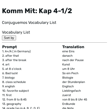
Komm Mit: Kap 4-1/2
Conjuguemos Vocabulary List
Vocabulary List
Sort by
Prompt
Translation
1.
A+/A ( in Germany)
eine Eins
2.
after that
danach
3.
after the break
nach der Pause
4.
art
Kunst
5.
at 8 o'clock
um 8 Uhr
6.
Bad luck!
So ein Pech
7.
biology
Biologie
8.
class schedule
der Stundenplan
9.
english
Englisch
10.
favorite subject
Lieblingsfach
11.
first
zuerst
12.
from 8 to 8:45
von 8 bis 8 Uhr 45
13.
geography
Erdkunde
14.
grade (as in A, B, C, D, F)
die Note