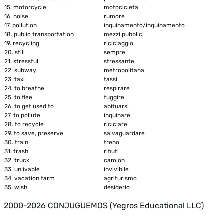
15.
motorcycle
motocicleta
16.
noise
rumore
17.
pollution
inquinamento/inquinamento
18.
public transportation
mezzi pubblici
19.
recycling
riciclaggio
20.
still
sempre
21.
stressful
stressante
22.
subway
metropolitana
23.
taxi
tassì
24.
to breathe
respirare
25.
to flee
fuggire
26.
to get used to
abituarsi
27.
to pollute
inquinare
28.
to recycle
riciclare
29.
to save, preserve
salvaguardare
30.
train
treno
31.
trash
rifiuti
32.
truck
camion
33.
unlivable
invivibile
34.
vacation farm
agriturismo
35.
wish
desiderio
2000-2026 CONJUGUEMOS (Yegros Educational LLC)