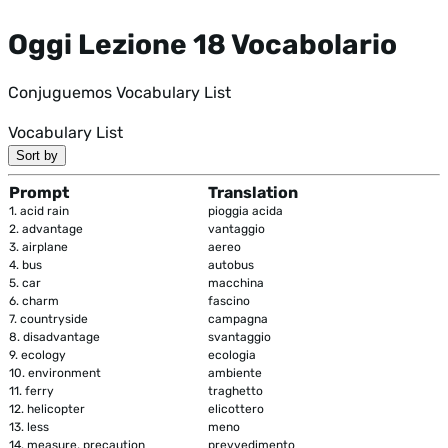
Oggi Lezione 18 Vocabolario
Conjuguemos Vocabulary List
Vocabulary List
Sort by
Prompt
Translation
1.
acid rain
pioggia acida
2.
advantage
vantaggio
3.
airplane
aereo
4.
bus
autobus
5.
car
macchina
6.
charm
fascino
7.
countryside
campagna
8.
disadvantage
svantaggio
9.
ecology
ecologia
10.
environment
ambiente
11.
ferry
traghetto
12.
helicopter
elicottero
13.
less
meno
14.
measure, precaution
prevvedimento