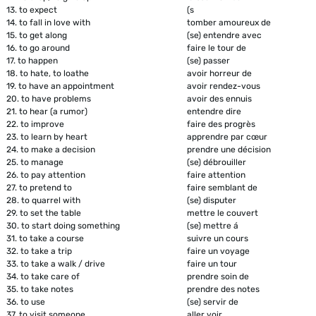
13.
to expect
(s
14.
to fall in love with
tomber amoureux de
15.
to get along
(se) entendre avec
16.
to go around
faire le tour de
17.
to happen
(se) passer
18.
to hate, to loathe
avoir horreur de
19.
to have an appointment
avoir rendez-vous
20.
to have problems
avoir des ennuis
21.
to hear (a rumor)
entendre dire
22.
to improve
faire des progrès
23.
to learn by heart
apprendre par cœur
24.
to make a decision
prendre une décision
25.
to manage
(se) débrouiller
26.
to pay attention
faire attention
27.
to pretend to
faire semblant de
28.
to quarrel with
(se) disputer
29.
to set the table
mettre le couvert
30.
to start doing something
(se) mettre á
31.
to take a course
suivre un cours
32.
to take a trip
faire un voyage
33.
to take a walk / drive
faire un tour
34.
to take care of
prendre soin de
35.
to take notes
prendre des notes
36.
to use
(se) servir de
37.
to visit someone
aller voir