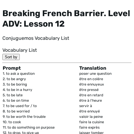
Breaking French Barrier. Level
ADV: Lesson 12
Conjuguemos Vocabulary List
Vocabulary List
Sort by
Prompt
Translation
1.
to ask a question
poser une question
2.
to be angry
être en colére
3.
to be boring
être ennuyeux
4.
to be in a hurry
être pressé
5.
to be late
être en retard
6.
to be on time
être à l'heure
7.
to be used for / to
servir à
8.
to be worried
être ennuyé
9.
to be worth the trouble
valoir la peine
10.
to cook
faire la cuisine
11.
to do something on purpose
faire exprès
12.
to drop, to give up
laisser tomber