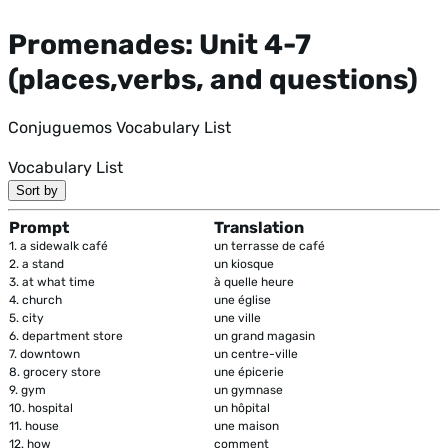
Promenades: Unit 4-7
(places,verbs, and questions)
Conjuguemos Vocabulary List
Vocabulary List
Sort by
Prompt
Translation
1.
a sidewalk café
un terrasse de café
2.
a stand
un kiosque
3.
at what time
à quelle heure
4.
church
une église
5.
city
une ville
6.
department store
un grand magasin
7.
downtown
un centre-ville
8.
grocery store
une épicerie
9.
gym
un gymnase
10.
hospital
un hôpital
11.
house
une maison
12.
how
comment