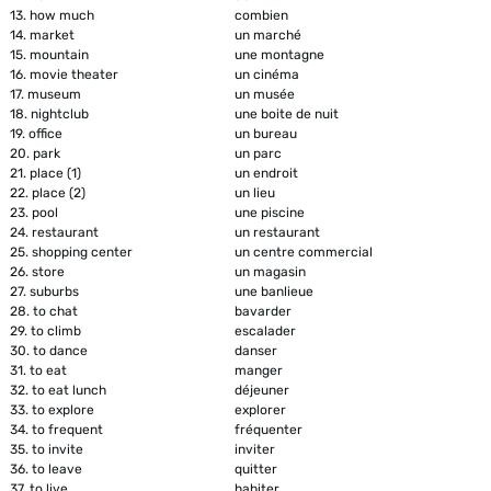
13.
how much
combien
14.
market
un marché
15.
mountain
une montagne
16.
movie theater
un cinéma
17.
museum
un musée
18.
nightclub
une boite de nuit
19.
office
un bureau
20.
park
un parc
21.
place (1)
un endroit
22.
place (2)
un lieu
23.
pool
une piscine
24.
restaurant
un restaurant
25.
shopping center
un centre commercial
26.
store
un magasin
27.
suburbs
une banlieue
28.
to chat
bavarder
29.
to climb
escalader
30.
to dance
danser
31.
to eat
manger
32.
to eat lunch
déjeuner
33.
to explore
explorer
34.
to frequent
fréquenter
35.
to invite
inviter
36.
to leave
quitter
37.
to live
habiter