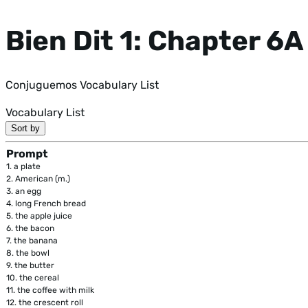
Bien Dit 1: Chapter 6A
Conjuguemos Vocabulary List
Vocabulary List
Sort by
Prompt
1.
a plate
2.
American (m.)
3.
an egg
4.
long French bread
5.
the apple juice
6.
the bacon
7.
the banana
8.
the bowl
9.
the butter
10.
the cereal
11.
the coffee with milk
12.
the crescent roll