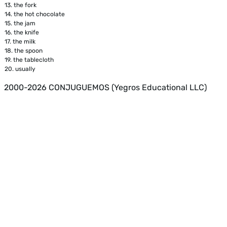
13.
the fork
14.
the hot chocolate
15.
the jam
16.
the knife
17.
the milk
18.
the spoon
19.
the tablecloth
20.
usually
2000-2026 CONJUGUEMOS (Yegros Educational LLC)