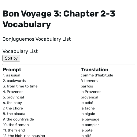
Bon Voyage 3: Chapter 2-3
Vocabulary
Conjuguemos Vocabulary List
Vocabulary List
Sort by
Prompt
Translation
1.
as usual
comme d'habitude
2.
backwards
à l'envers
3.
from time to time
parfois
4.
Provence
la Provence
5.
provincial
provençal
6.
the baby
le bébé
7.
the chore
la tâche
8.
the cicada
la cigale
9.
the countryside
le paysage
10.
the fireman
le pompier
11.
the friend
le pote
12.
the high-rise housing
la cité