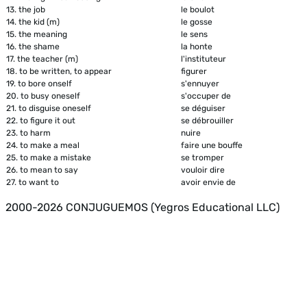
13.
the job
le boulot
14.
the kid (m)
le gosse
15.
the meaning
le sens
16.
the shame
la honte
17.
the teacher (m)
l'instituteur
18.
to be written, to appear
figurer
19.
to bore onself
s'ennuyer
20.
to busy oneself
s'occuper de
21.
to disguise oneself
se déguiser
22.
to figure it out
se débrouiller
23.
to harm
nuire
24.
to make a meal
faire une bouffe
25.
to make a mistake
se tromper
26.
to mean to say
vouloir dire
27.
to want to
avoir envie de
2000-2026 CONJUGUEMOS (Yegros Educational LLC)