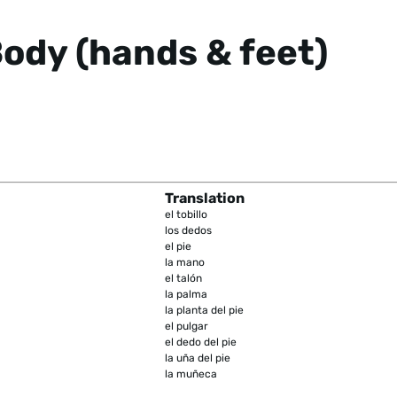
ody (hands & feet)
Translation
el tobillo
los dedos
el pie
la mano
el talón
la palma
la planta del pie
el pulgar
el dedo del pie
la uña del pie
la muñeca