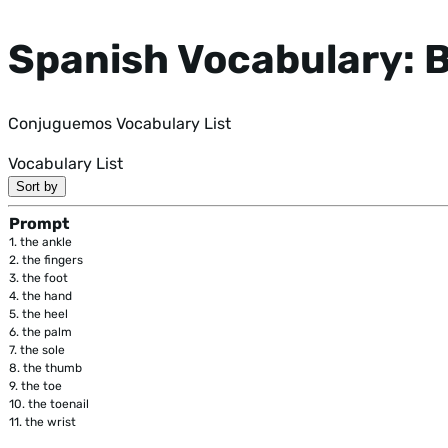
Spanish Vocabulary: B
Conjuguemos Vocabulary List
Vocabulary List
Sort by
Prompt
1.
the ankle
2.
the fingers
3.
the foot
4.
the hand
5.
the heel
6.
the palm
7.
the sole
8.
the thumb
9.
the toe
10.
the toenail
11.
the wrist