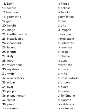
15.
Earth
la Tierra
16.
eclipse
el eclipse
17.
function
la función
18.
geometric
geométrico
19.
god
el dios
20.
height
el alto
21.
image
la imagen
22.
in other words
o sea que
23.
inexplicable
inexplicable
24.
inhabitant
el habitante
25.
legend
la leyenda
26.
length
el largo
27.
likely
probable
28.
moon
la Luna
29.
mysterious
misterioso
30.
mystery
el misterio
31.
myth
el mito
32.
observatory
el observatorio
33.
origin
el origen
34.
oval
el óvalo
35.
people
el pueblo
36.
phenomenon
el fenómeno
37.
planet
el planeta
38.
proof
la evidencia
39.
pyramid
la pirámide