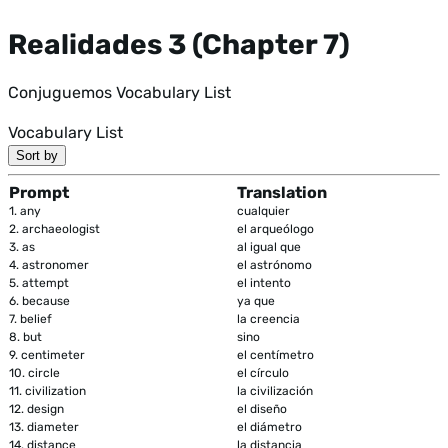
Realidades 3 (Chapter 7)
Conjuguemos Vocabulary List
Vocabulary List
Sort by
Prompt
Translation
1.
any
cualquier
2.
archaeologist
el arqueólogo
3.
as
al igual que
4.
astronomer
el astrónomo
5.
attempt
el intento
6.
because
ya que
7.
belief
la creencia
8.
but
sino
9.
centimeter
el centímetro
10.
circle
el círculo
11.
civilization
la civilización
12.
design
el diseño
13.
diameter
el diámetro
14.
distance
la distancia