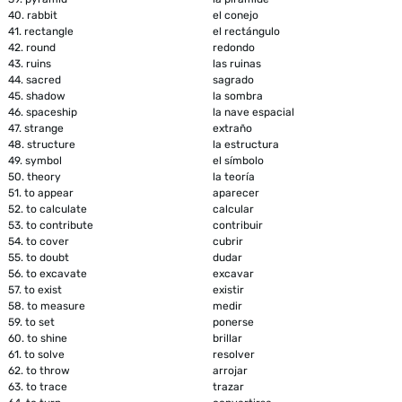
40.
rabbit
el conejo
41.
rectangle
el rectángulo
42.
round
redondo
43.
ruins
las ruinas
44.
sacred
sagrado
45.
shadow
la sombra
46.
spaceship
la nave espacial
47.
strange
extraño
48.
structure
la estructura
49.
symbol
el símbolo
50.
theory
la teoría
51.
to appear
aparecer
52.
to calculate
calcular
53.
to contribute
contribuir
54.
to cover
cubrir
55.
to doubt
dudar
56.
to excavate
excavar
57.
to exist
existir
58.
to measure
medir
59.
to set
ponerse
60.
to shine
brillar
61.
to solve
resolver
62.
to throw
arrojar
63.
to trace
trazar