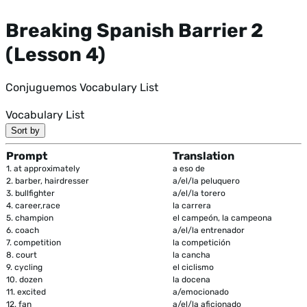
Breaking Spanish Barrier 2
(Lesson 4)
Conjuguemos Vocabulary List
Vocabulary List
Sort by
Prompt
Translation
1.
at approximately
a eso de
2.
barber, hairdresser
a/el/la peluquero
3.
bullfighter
a/el/la torero
4.
career,race
la carrera
5.
champion
el campeón, la campeona
6.
coach
a/el/la entrenador
7.
competition
la competición
8.
court
la cancha
9.
cycling
el ciclismo
10.
dozen
la docena
11.
excited
a/emocionado
12.
fan
a/el/la aficionado