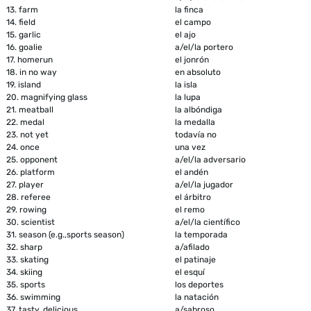
13.
farm
la finca
14.
field
el campo
15.
garlic
el ajo
16.
goalie
a/el/la portero
17.
homerun
el jonrón
18.
in no way
en absoluto
19.
island
la isla
20.
magnifying glass
la lupa
21.
meatball
la albóndiga
22.
medal
la medalla
23.
not yet
todavía no
24.
once
una vez
25.
opponent
a/el/la adversario
26.
platform
el andén
27.
player
a/el/la jugador
28.
referee
el árbitro
29.
rowing
el remo
30.
scientist
a/el/la científico
31.
season (e.g.,sports season)
la temporada
32.
sharp
a/afilado
33.
skating
el patinaje
34.
skiing
el esquí
35.
sports
los deportes
36.
swimming
la natación
37.
tasty, delicious
a/sabroso