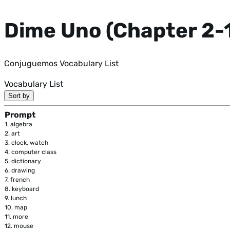
Dime Uno (Chapter 2-1
Conjuguemos Vocabulary List
Vocabulary List
Sort by
Prompt
1.
algebra
2.
art
3.
clock, watch
4.
computer class
5.
dictionary
6.
drawing
7.
french
8.
keyboard
9.
lunch
10.
map
11.
more
12.
mouse