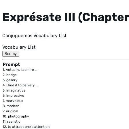
Exprésate III (Chapter
Conjuguemos Vocabulary List
Vocabulary List
Sort by
Prompt
1.
Actually, I admire ...
2.
bridge
3.
gallery
4.
I find it to be very ...
5.
imaginative
6.
impressive
7.
marvelous
8.
modern
9.
original
10.
photography
11.
realistic
12.
to attract one's attention