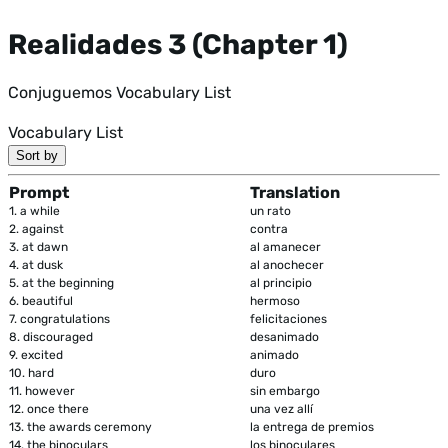
Realidades 3 (Chapter 1)
Conjuguemos Vocabulary List
Vocabulary List
Sort by
Prompt
Translation
1.
a while
un rato
2.
against
contra
3.
at dawn
al amanecer
4.
at dusk
al anochecer
5.
at the beginning
al principio
6.
beautiful
hermoso
7.
congratulations
felicitaciones
8.
discouraged
desanimado
9.
excited
animado
10.
hard
duro
11.
however
sin embargo
12.
once there
una vez allí
13.
the awards ceremony
la entrega de premios
14.
the binoculars
los binoculares