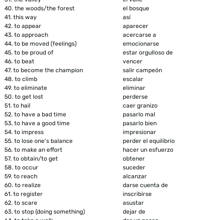
40.
the woods/the forest
el bosque
41.
this way
así
42.
to appear
aparecer
43.
to approach
acercarse a
44.
to be moved (feelings)
emocionarse
45.
to be proud of
estar orgulloso de
46.
to beat
vencer
47.
to become the champion
salir campeón
48.
to climb
escalar
49.
to eliminate
eliminar
50.
to get lost
perderse
51.
to hail
caer granizo
52.
to have a bad time
pasarlo mal
53.
to have a good time
pasarlo bien
54.
to impress
impresionar
55.
to lose one's balance
perder el equilibrio
56.
to make an effort
hacer un esfuerzo
57.
to obtain/to get
obtener
58.
to occur
suceder
59.
to reach
alcanzar
60.
to realize
darse cuenta de
61.
to register
inscribirse
62.
to scare
asustar
63.
to stop (doing something)
dejar de