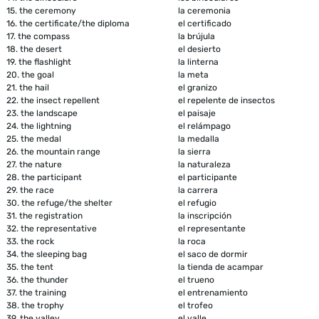
15.
the ceremony
la ceremonia
16.
the certificate/the diploma
el certificado
17.
the compass
la brújula
18.
the desert
el desierto
19.
the flashlight
la linterna
20.
the goal
la meta
21.
the hail
el granizo
22.
the insect repellent
el repelente de insectos
23.
the landscape
el paisaje
24.
the lightning
el relámpago
25.
the medal
la medalla
26.
the mountain range
la sierra
27.
the nature
la naturaleza
28.
the participant
el participante
29.
the race
la carrera
30.
the refuge/the shelter
el refugio
31.
the registration
la inscripción
32.
the representative
el representante
33.
the rock
la roca
34.
the sleeping bag
el saco de dormir
35.
the tent
la tienda de acampar
36.
the thunder
el trueno
37.
the training
el entrenamiento
38.
the trophy
el trofeo
39.
the valley
el valle