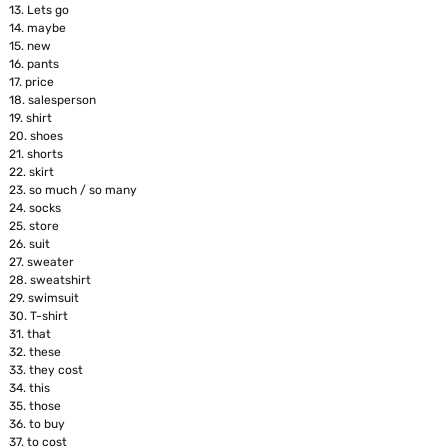
13.
Lets go
14.
maybe
15.
new
16.
pants
17.
price
18.
salesperson
19.
shirt
20.
shoes
21.
shorts
22.
skirt
23.
so much / so many
24.
socks
25.
store
26.
suit
27.
sweater
28.
sweatshirt
29.
swimsuit
30.
T-shirt
31.
that
32.
these
33.
they cost
34.
this
35.
those
36.
to buy
37.
to cost