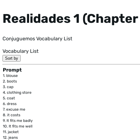
Realidades 1 (Chapter
Conjuguemos Vocabulary List
Vocabulary List
Sort by
Prompt
1.
blouse
2.
boots
3.
cap
4.
clothing store
5.
coat
6.
dress
7.
excuse me
8.
it costs
9.
It fits me badly
10.
It fits me well
11.
jacket
12.
jeans