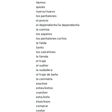
Vamos
quizás
nueva/nuevo
los pantalones
el precio
el dependiente/la dependienta
la camisa
los zapatos
los pantalones cortos
la falda
tanto
los calcetines
la tienda
el traje
el suéter
la sudadera
el traje de baño
la camiseta
esa/ese
estas/estos
cuestan
esta/este
esas/esos
comprar
costar