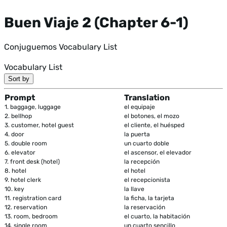
Buen Viaje 2 (Chapter 6-1)
Conjuguemos Vocabulary List
Vocabulary List
Sort by
Prompt
Translation
1.
baggage, luggage
el equipaje
2.
bellhop
el botones, el mozo
3.
customer, hotel guest
el cliente, el huésped
4.
door
la puerta
5.
double room
un cuarto doble
6.
elevator
el ascensor, el elevador
7.
front desk (hotel)
la recepción
8.
hotel
el hotel
9.
hotel clerk
el recepcionista
10.
key
la llave
11.
registration card
la ficha, la tarjeta
12.
reservation
la reservación
13.
room, bedroom
el cuarto, la habitación
14.
single room
un cuarto sencillo