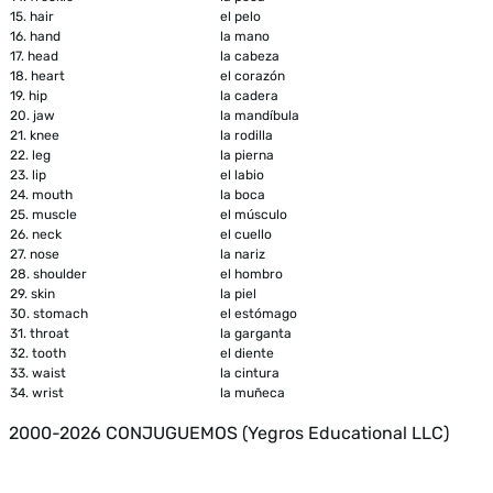
15.
hair
el pelo
16.
hand
la mano
17.
head
la cabeza
18.
heart
el corazón
19.
hip
la cadera
20.
jaw
la mandíbula
21.
knee
la rodilla
22.
leg
la pierna
23.
lip
el labio
24.
mouth
la boca
25.
muscle
el músculo
26.
neck
el cuello
27.
nose
la nariz
28.
shoulder
el hombro
29.
skin
la piel
30.
stomach
el estómago
31.
throat
la garganta
32.
tooth
el diente
33.
waist
la cintura
34.
wrist
la muñeca
2000-2026 CONJUGUEMOS (Yegros Educational LLC)