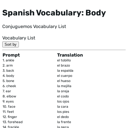
Spanish Vocabulary: Body
Conjuguemos Vocabulary List
Vocabulary List
Sort by
Prompt
Translation
1.
ankle
el tobillo
2.
arm
el brazo
3.
back
la espalda
4.
body
el cuerpo
5.
bone
el hueso
6.
cheek
la mejilla
7.
ear
la oreja
8.
elbow
el codo
9.
eyes
los ojos
10.
face
la cara
11.
feet
los pies
12.
finger
el dedo
13.
forehead
la frente
14.
freckle
la peca