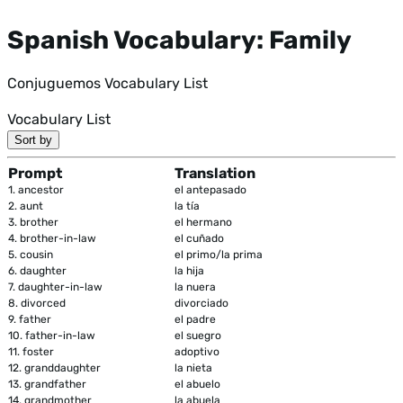
Spanish Vocabulary: Family
Conjuguemos Vocabulary List
Vocabulary List
Sort by
Prompt
Translation
1.
ancestor
el antepasado
2.
aunt
la tía
3.
brother
el hermano
4.
brother-in-law
el cuñado
5.
cousin
el primo/la prima
6.
daughter
la hija
7.
daughter-in-law
la nuera
8.
divorced
divorciado
9.
father
el padre
10.
father-in-law
el suegro
11.
foster
adoptivo
12.
granddaughter
la nieta
13.
grandfather
el abuelo
14.
grandmother
la abuela