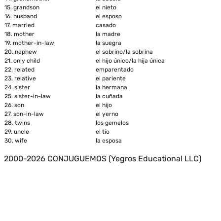
15.
grandson
el nieto
16.
husband
el esposo
17.
married
casado
18.
mother
la madre
19.
mother-in-law
la suegra
20.
nephew
el sobrino/la sobrina
21.
only child
el hijo único/la hija única
22.
related
emparentado
23.
relative
el pariente
24.
sister
la hermana
25.
sister-in-law
la cuñada
26.
son
el hijo
27.
son-in-law
el yerno
28.
twins
los gemelos
29.
uncle
el tío
30.
wife
la esposa
2000-2026 CONJUGUEMOS (Yegros Educational LLC)