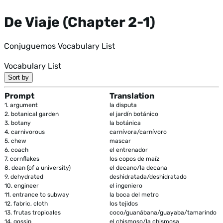
De Viaje (Chapter 2-1)
Conjuguemos Vocabulary List
Vocabulary List
Sort by
Prompt
Translation
1.
argument
la disputa
2.
botanical garden
el jardín botánico
3.
botany
la botánica
4.
carnivorous
carnívora/carnívoro
5.
chew
mascar
6.
coach
el entrenador
7.
cornflakes
los copos de maíz
8.
dean (of a university)
el decano/la decana
9.
dehydrated
deshidratada/deshidratado
10.
engineer
el ingeniero
11.
entrance to subway
la boca del metro
12.
fabric, cloth
los tejidos
13.
frutas tropicales
coco/guanábana/guayaba/tamarindo
14.
gossip
el chismoso/la chismosa