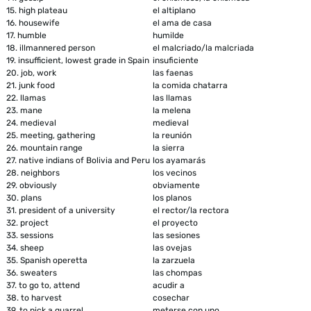
15.
high plateau
el altiplano
16.
housewife
el ama de casa
17.
humble
humilde
18.
illmannered person
el malcriado/la malcriada
19.
insufficient, lowest grade in Spain
insuficiente
20.
job, work
las faenas
21.
junk food
la comida chatarra
22.
llamas
las llamas
23.
mane
la melena
24.
medieval
medieval
25.
meeting, gathering
la reunión
26.
mountain range
la sierra
27.
native indians of Bolivia and Peru
los ayamarás
28.
neighbors
los vecinos
29.
obviously
obviamente
30.
plans
los planos
31.
president of a university
el rector/la rectora
32.
project
el proyecto
33.
sessions
las sesiones
34.
sheep
las ovejas
35.
Spanish operetta
la zarzuela
36.
sweaters
las chompas
37.
to go to, attend
acudir a
38.
to harvest
cosechar
39.
to pick a quarrel
meterse con uno