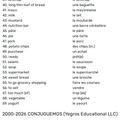
40.
long thin loaf of bread
une baguette
41.
mayo
la mayonnaise
42.
milk
le lait
43.
mustard
la moutarde
44.
nutrition bar
une barre céréalière
45.
pâté
le pâté
46.
pie
une tarte
47.
pork
le porc
48.
potato chips
des chips (m.)
49.
purchase
un achat
50.
ready
prêt(e)
51.
salami
le saucisson
52.
soup
la soupe
53.
supermarket
le supermarché
54.
sweet bread
une brioche
55.
to go grocery shopping
faire les courses
56.
to sell
vendre
57.
too much (of)
trop (de)
58.
vegetable
un légume
59.
yogurt
le yaourt
2000-2026 CONJUGUEMOS (Yegros Educational LLC)