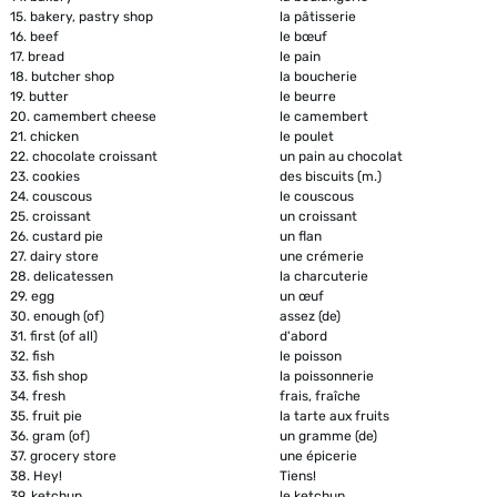
15.
bakery, pastry shop
la pâtisserie
16.
beef
le bœuf
17.
bread
le pain
18.
butcher shop
la boucherie
19.
butter
le beurre
20.
camembert cheese
le camembert
21.
chicken
le poulet
22.
chocolate croissant
un pain au chocolat
23.
cookies
des biscuits (m.)
24.
couscous
le couscous
25.
croissant
un croissant
26.
custard pie
un flan
27.
dairy store
une crémerie
28.
delicatessen
la charcuterie
29.
egg
un œuf
30.
enough (of)
assez (de)
31.
first (of all)
d'abord
32.
fish
le poisson
33.
fish shop
la poissonnerie
34.
fresh
frais, fraîche
35.
fruit pie
la tarte aux fruits
36.
gram (of)
un gramme (de)
37.
grocery store
une épicerie
38.
Hey!
Tiens!
39.
ketchup
le ketchup