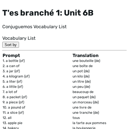
T'es branché 1: Unit 6B
Conjuguemos Vocabulary List
Vocabulary List
Sort by
Prompt
Translation
1.
a bottle (of)
une bouteille (de)
2.
a can of
une boîte de
3.
a jar (of)
un pot (de)
4.
a kilogram (of)
un kilo (de)
5.
a liter (of)
un litre (de)
6.
a little (of)
un peu (de)
7.
a lot of
beaucoup de
8.
a packet (of)
un paquet (de)
9.
a piece (of)
un morceau (de)
10.
a pound of
une livre de
11.
a slice (of)
une tranche (de)
12.
all
tous
13.
apple pie
la tarte aux pommes
14.
bakery
la boulangerie