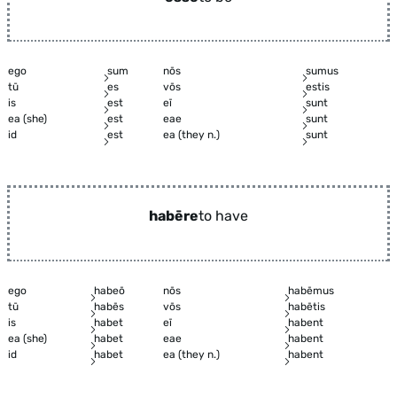
ego
sum
nōs
sumus
tū
es
vōs
estis
is
est
eī
sunt
ea (she)
est
eae
sunt
id
est
ea (they n.)
sunt
habēre
to have
ego
habeō
nōs
habēmus
tū
habēs
vōs
habētis
is
habet
eī
habent
ea (she)
habet
eae
habent
id
habet
ea (they n.)
habent