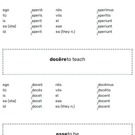
ego
aperiō
nōs
aperīmus
tū
aperīs
vōs
aperītis
is
aperit
eī
aperiunt
ea (she)
aperit
eae
aperiunt
id
aperit
ea (they n.)
aperiunt
docēre
to teach
ego
doceō
nōs
docēmus
tū
docēs
vōs
docētis
is
docet
eī
docent
ea (she)
docet
eae
docent
id
docet
ea (they n.)
docent
esse
to be