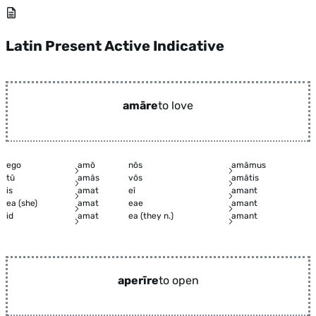
Latin Present Active Indicative
amāre
to love
ego
amō
nōs
amāmus
tū
amās
vōs
amātis
is
amat
eī
amant
ea (she)
amat
eae
amant
id
amat
ea (they n.)
amant
aperīre
to open