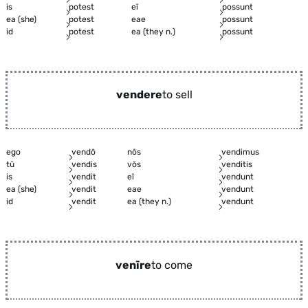
is
potest
eī
possunt
ea (she)
potest
eae
possunt
id
potest
ea (they n.)
possunt
vendere
to sell
ego
vendō
nōs
vendimus
tū
vendis
vōs
venditis
is
vendit
eī
vendunt
ea (she)
vendit
eae
vendunt
id
vendit
ea (they n.)
vendunt
venīre
to come