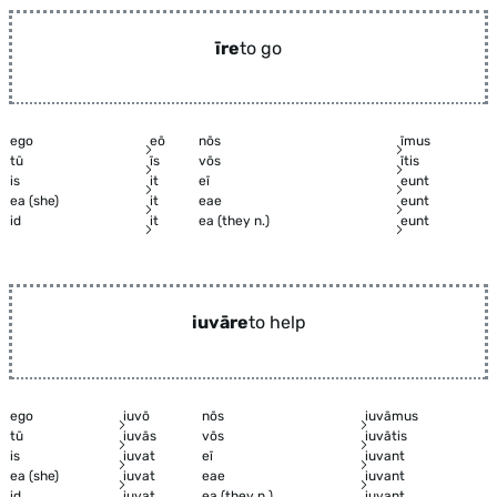
īre
to go
ego
eō
nōs
īmus
tū
īs
vōs
ītis
is
it
eī
eunt
ea (she)
it
eae
eunt
id
it
ea (they n.)
eunt
iuvāre
to help
ego
iuvō
nōs
iuvāmus
tū
iuvās
vōs
iuvātis
is
iuvat
eī
iuvant
ea (she)
iuvat
eae
iuvant
id
iuvat
ea (they n.)
iuvant