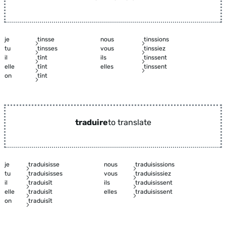
je
tinsse
nous
tinssions
tu
tinsses
vous
tinssiez
il
tînt
ils
tinssent
elle
tînt
elles
tinssent
on
tînt
traduire
to translate
je
traduisisse
nous
traduisissions
tu
traduisisses
vous
traduisissiez
il
traduisît
ils
traduisissent
elle
traduisît
elles
traduisissent
on
traduisît