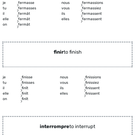
je
fermasse
nous
fermassions
tu
fermasses
vous
fermassiez
il
fermât
ils
fermassent
elle
fermât
elles
fermassent
on
fermât
finir
to finish
je
finisse
nous
finissions
tu
finisses
vous
finissiez
il
finît
ils
finissent
elle
finît
elles
finissent
on
finît
interrompre
to interrupt