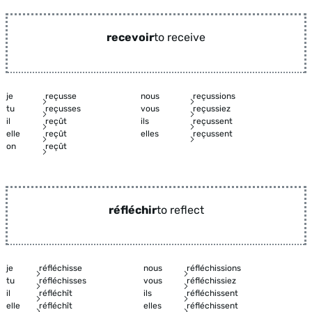
recevoir
to receive
je
reçusse
nous
reçussions
tu
reçusses
vous
reçussiez
il
reçût
ils
reçussent
elle
reçût
elles
reçussent
on
reçût
réfléchir
to reflect
je
réfléchisse
nous
réfléchissions
tu
réfléchisses
vous
réfléchissiez
il
réfléchît
ils
réfléchissent
elle
réfléchît
elles
réfléchissent