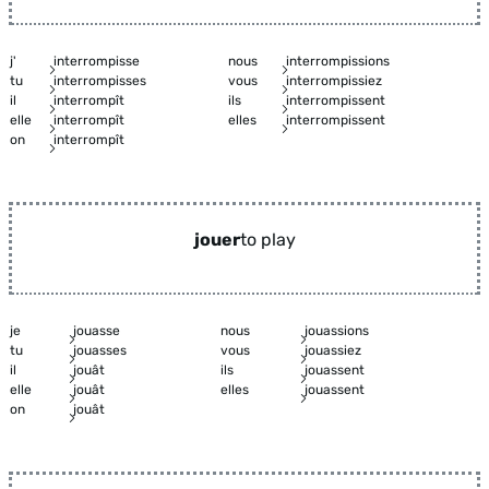
j'
interrompisse
nous
interrompissions
tu
interrompisses
vous
interrompissiez
il
interrompît
ils
interrompissent
elle
interrompît
elles
interrompissent
on
interrompît
jouer
to play
je
jouasse
nous
jouassions
tu
jouasses
vous
jouassiez
il
jouât
ils
jouassent
elle
jouât
elles
jouassent
on
jouât