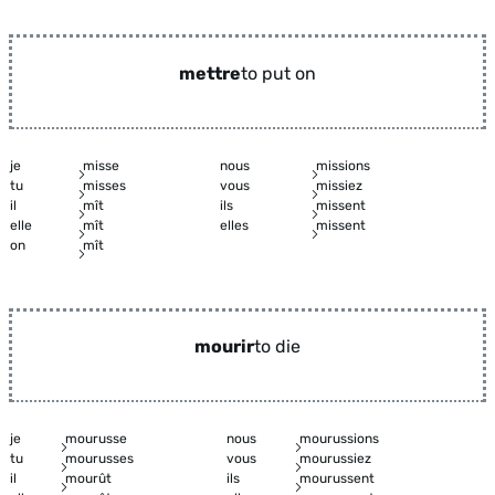
mettre
to put on
je
misse
nous
missions
tu
misses
vous
missiez
il
mît
ils
missent
elle
mît
elles
missent
on
mît
mourir
to die
je
mourusse
nous
mourussions
tu
mourusses
vous
mourussiez
il
mourût
ils
mourussent