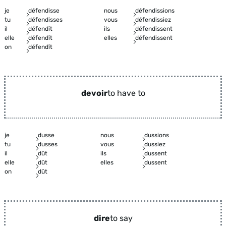
je
défendisse
nous
défendissions
tu
défendisses
vous
défendissiez
il
défendît
ils
défendissent
elle
défendît
elles
défendissent
on
défendît
devoir
to have to
je
dusse
nous
dussions
tu
dusses
vous
dussiez
il
dût
ils
dussent
elle
dût
elles
dussent
on
dût
dire
to say