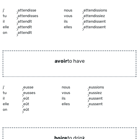
j'
attendisse
nous
attendissions
tu
attendisses
vous
attendissiez
il
attendît
ils
attendissent
elle
attendît
elles
attendissent
on
attendît
avoir
to have
j'
eusse
nous
eussions
tu
eusses
vous
eussiez
il
eût
ils
eussent
elle
eût
elles
eussent
on
eût
boire
to drink