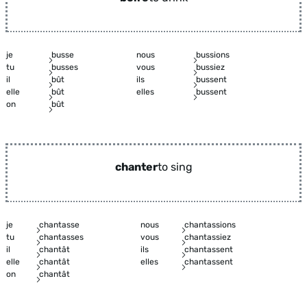
je
busse
nous
bussions
tu
busses
vous
bussiez
il
bût
ils
bussent
elle
bût
elles
bussent
on
bût
chanter
to sing
je
chantasse
nous
chantassions
tu
chantasses
vous
chantassiez
il
chantât
ils
chantassent
elle
chantât
elles
chantassent
on
chantât