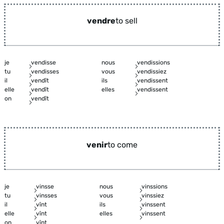
vendre
to sell
je
vendisse
nous
vendissions
tu
vendisses
vous
vendissiez
il
vendît
ils
vendissent
elle
vendît
elles
vendissent
on
vendît
venir
to come
je
vinsse
nous
vinssions
tu
vinsses
vous
vinssiez
il
vînt
ils
vinssent
elle
vînt
elles
vinssent
on
vînt