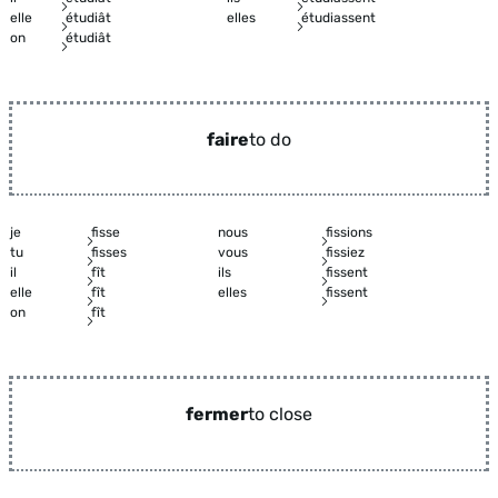
elle
étudiât
elles
étudiassent
on
étudiât
faire
to do
je
fisse
nous
fissions
tu
fisses
vous
fissiez
il
fît
ils
fissent
elle
fît
elles
fissent
on
fît
fermer
to close