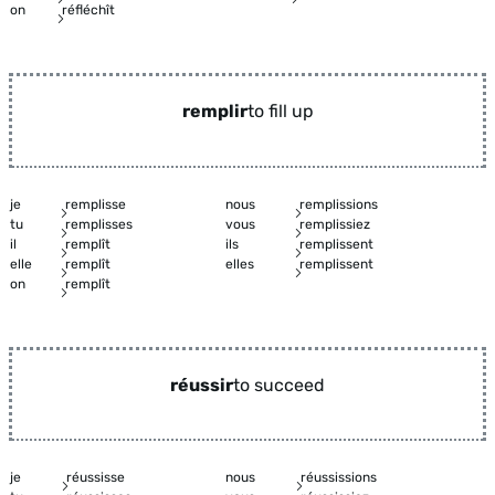
on
réfléchît
remplir
to fill up
je
remplisse
nous
remplissions
tu
remplisses
vous
remplissiez
il
remplît
ils
remplissent
elle
remplît
elles
remplissent
on
remplît
réussir
to succeed
je
réussisse
nous
réussissions