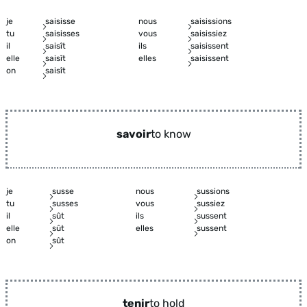
je
saisisse
nous
saisissions
tu
saisisses
vous
saisissiez
il
saisît
ils
saisissent
elle
saisît
elles
saisissent
on
saisît
savoir
to know
je
susse
nous
sussions
tu
susses
vous
sussiez
il
sût
ils
sussent
elle
sût
elles
sussent
on
sût
tenir
to hold