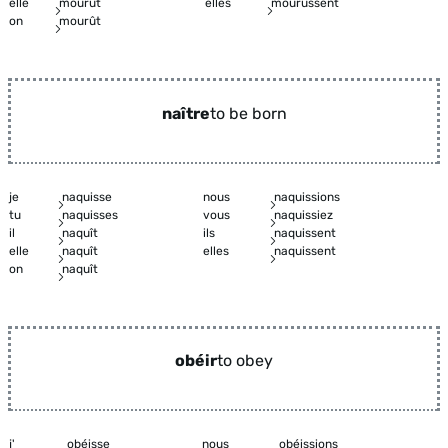
elle
mourût
elles
mourussent
on
mourût
naître
to be born
je
naquisse
nous
naquissions
tu
naquisses
vous
naquissiez
il
naquît
ils
naquissent
elle
naquît
elles
naquissent
on
naquît
obéir
to obey
j'
obéisse
nous
obéissions