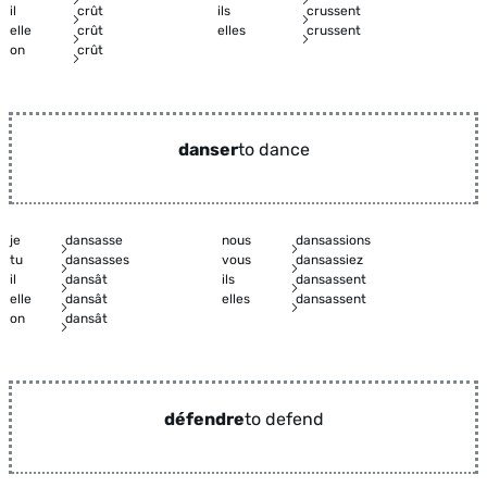
il
crût
ils
crussent
elle
crût
elles
crussent
on
crût
danser
to dance
je
dansasse
nous
dansassions
tu
dansasses
vous
dansassiez
il
dansât
ils
dansassent
elle
dansât
elles
dansassent
on
dansât
défendre
to defend