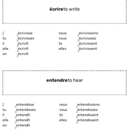
écrire
to write
j'
écrivisse
nous
écrivissions
tu
écrivisses
vous
écrivissiez
il
écrivît
ils
écrivissent
elle
écrivît
elles
écrivissent
on
écrivît
entendre
to hear
j'
entendisse
nous
entendissions
tu
entendisses
vous
entendissiez
il
entendît
ils
entendissent
elle
entendît
elles
entendissent
on
entendît