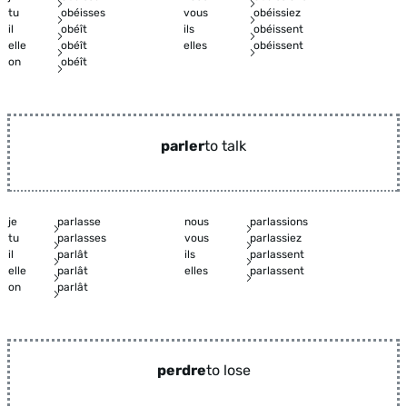
tu
obéisses
vous
obéissiez
il
obéît
ils
obéissent
elle
obéît
elles
obéissent
on
obéît
parler
to talk
je
parlasse
nous
parlassions
tu
parlasses
vous
parlassiez
il
parlât
ils
parlassent
elle
parlât
elles
parlassent
on
parlât
perdre
to lose