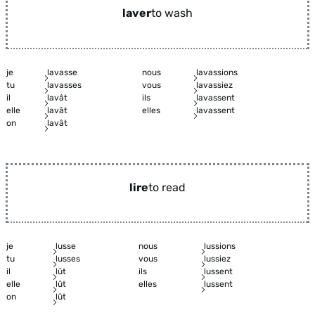
laver
to wash
je
lavasse
nous
lavassions
tu
lavasses
vous
lavassiez
il
lavât
ils
lavassent
elle
lavât
elles
lavassent
on
lavât
lire
to read
je
lusse
nous
lussions
tu
lusses
vous
lussiez
il
lût
ils
lussent
elle
lût
elles
lussent
on
lût