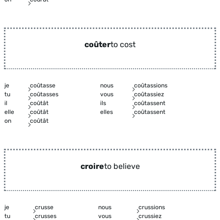
coûter
to cost
je
coûtasse
nous
coûtassions
tu
coûtasses
vous
coûtassiez
il
coûtât
ils
coûtassent
elle
coûtât
elles
coûtassent
on
coûtât
croire
to believe
je
crusse
nous
crussions
tu
crusses
vous
crussiez