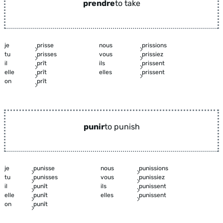
prendre
to take
je
prisse
nous
prissions
tu
prisses
vous
prissiez
il
prît
ils
prissent
elle
prît
elles
prissent
on
prît
punir
to punish
je
punisse
nous
punissions
tu
punisses
vous
punissiez
il
punît
ils
punissent
elle
punît
elles
punissent
on
punît