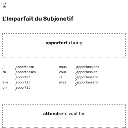
L'Imparfait du Subjonctif
apporter
to bring
j'
apportasse
nous
apportassions
tu
apportasses
vous
apportassiez
il
apportât
ils
apportassent
elle
apportât
elles
apportassent
on
apportât
attendre
to wait for