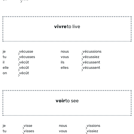
vivre
to live
je
vécusse
nous
vécussions
tu
vécusses
vous
vécussiez
il
vécût
ils
vécussent
elle
vécût
elles
vécussent
on
vécût
voir
to see
je
visse
nous
vissions
tu
visses
vous
vissiez