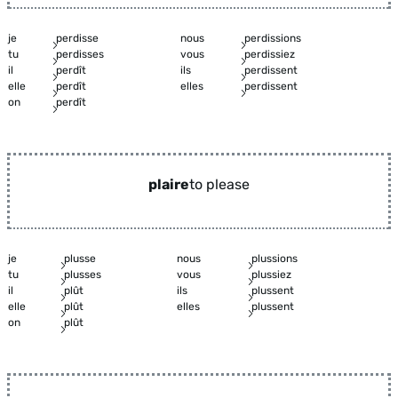
je
perdisse
nous
perdissions
tu
perdisses
vous
perdissiez
il
perdît
ils
perdissent
elle
perdît
elles
perdissent
on
perdît
plaire
to please
je
plusse
nous
plussions
tu
plusses
vous
plussiez
il
plût
ils
plussent
elle
plût
elles
plussent
on
plût