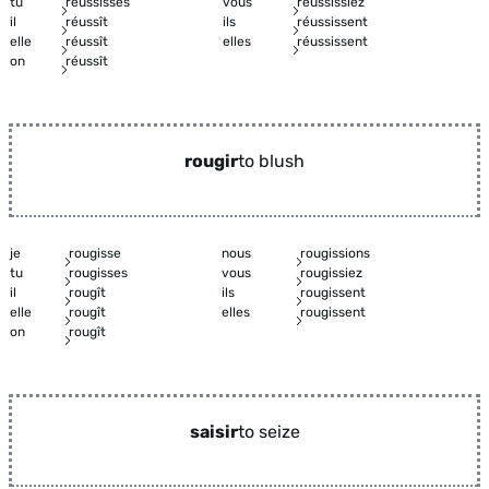
tu
réussisses
vous
réussissiez
il
réussît
ils
réussissent
elle
réussît
elles
réussissent
on
réussît
rougir
to blush
je
rougisse
nous
rougissions
tu
rougisses
vous
rougissiez
il
rougît
ils
rougissent
elle
rougît
elles
rougissent
on
rougît
saisir
to seize