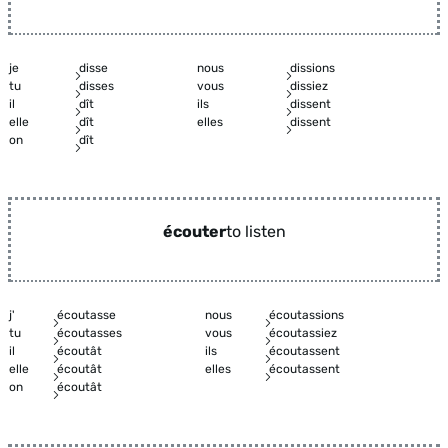
je
disse
nous
dissions
tu
disses
vous
dissiez
il
dît
ils
dissent
elle
dît
elles
dissent
on
dît
écouter
to listen
j'
écoutasse
nous
écoutassions
tu
écoutasses
vous
écoutassiez
il
écoutât
ils
écoutassent
elle
écoutât
elles
écoutassent
on
écoutât