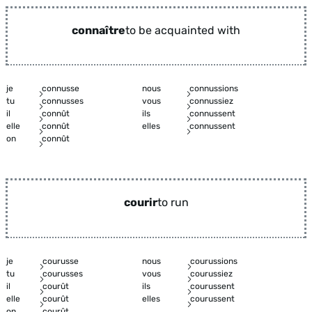
connaître
to be acquainted with
je
connusse
nous
connussions
tu
connusses
vous
connussiez
il
connût
ils
connussent
elle
connût
elles
connussent
on
connût
courir
to run
je
courusse
nous
courussions
tu
courusses
vous
courussiez
il
courût
ils
courussent
elle
courût
elles
courussent
on
courût