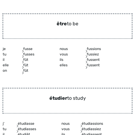
être
to be
je
fusse
nous
fussions
tu
fusses
vous
fussiez
il
fût
ils
fussent
elle
fût
elles
fussent
on
fût
étudier
to study
j'
étudiasse
nous
étudiassions
tu
étudiasses
vous
étudiassiez
il
étudiât
ils
étudiassent